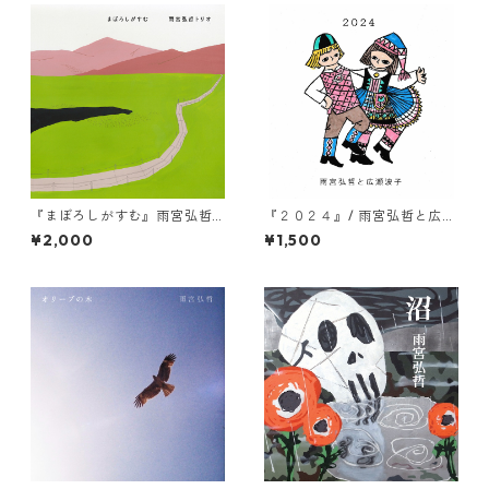
『まぼろしがすむ』雨宮弘哲
『２０２４』/ 雨宮弘哲と広瀬
トリオ
波子
¥2,000
¥1,500