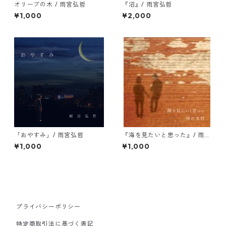
オリーブの木 / 雨宮弘哲
『沼』/ 雨宮弘哲
¥1,000
¥2,000
「おやすみ」/ 雨宮弘哲
『海を見たいと思った』/ 雨宮
弘哲
¥1,000
¥1,000
プライバシーポリシー
特定商取引法に基づく表記