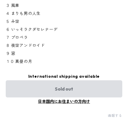
３ 風車
４ まりも男の人生
５ み空
６ いっそラクダセレナーデ
７ プロペラ
８ 夜空アンドロイド
９ 窓
１０ 真昼の月
International shipping available
Sold out
日本国内にお住まいの方向け
通報する