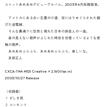
ユニットあめあめデビューアルバム。2003年4月函館録音。
アメリカにある古い石畳の小道、空にはりめぐらされた錆
びた送電線、
そんな裏通りに忽然と現れた日本の旅芸人の一座。
姿の見えない歌声がよじれた時空を彷徨っているような感
触の歌声。
あめあめふらふら、あめあめふらふら、楽しいな。
友部正人
CXCA-1144 MIDI Creative ￥2,160(tax in)
2003/10/27 Release
〈収録曲〉
１ ざしき雨
２ コンセント