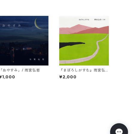
「おやすみ」/ 雨宮弘哲
『まぼろしがすむ』雨宮弘
哲トリオ
¥1,000
¥2,000