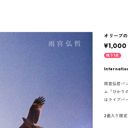
オリーブの
¥1,000
残り1点
Internatio
雨宮弘哲バ
ム「ひかり
はライブバ
2曲入り限定