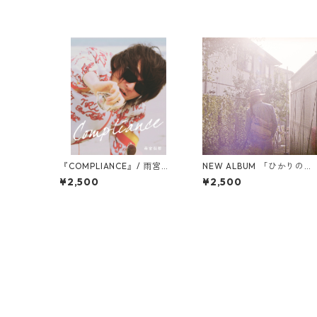
『COMPLIANCE』/ 雨宮弘
NEW ALBUM 「ひかりのも
哲
のがたり」
¥2,500
¥2,500