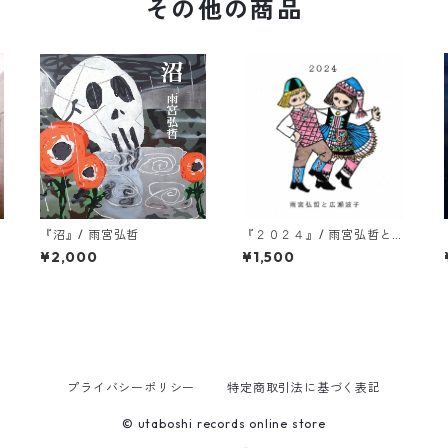
その他の商品
『沼』/ 雨宮弘哲
『２０２４』/ 雨宮弘哲と広
瀬波子
¥2,000
¥1,500
プライバシーポリシー
特定商取引法に基づく表記
© utaboshi records online store